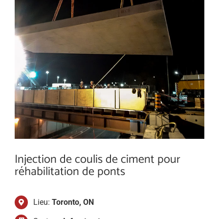
View
Larger
Ressources
Image
À propos
Contactez-nous
Search
for:
English
Injection de coulis de ciment pour
réhabilitation de ponts
Lieu:
Toronto, ON