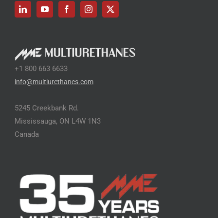
+1 800 663 6633
info@multiurethanes.com
5245 Creekbank Rd.
Mississauga, ON L4W 1N3
Canada