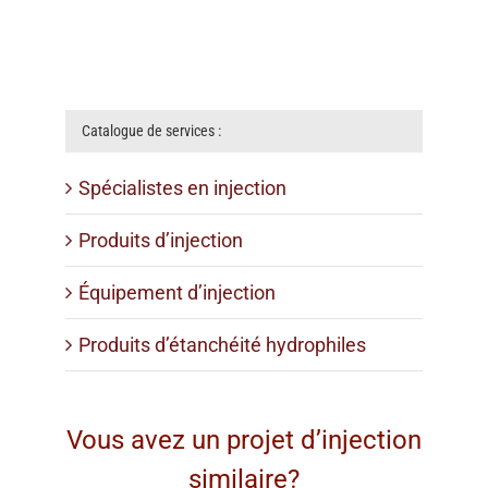
projet
une
des
de
projet
d’entretien
station
tubages
réhabilitation
d’infrastructure
des
d’épuration
souterrains
des
égouts
égouts
Catalogue de services :
Spécialistes en injection
Produits d’injection
Équipement d’injection
Produits d’étanchéité hydrophiles
Vous avez un projet d’injection
similaire?