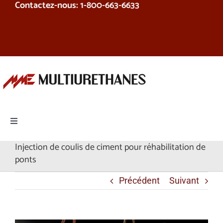
Contactez-nous: 1-800-663-6633
Skip
to
content
Toggle
Navigation
Injection de coulis de ciment pour réhabilitation de
Produits
ponts
Équipement
Précédent
Suivant
Services