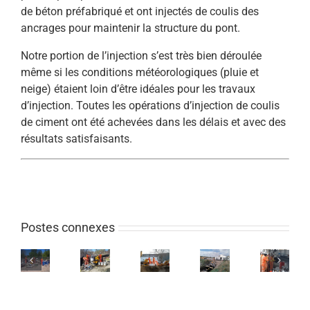
de béton préfabriqué et ont injectés de coulis des
ancrages pour maintenir la structure du pont.
Notre portion de l’injection s’est très bien déroulée
même si les conditions météorologiques (pluie et
neige) étaient loin d’être idéales pour les travaux
d’injection. Toutes les opérations d’injection de coulis
de ciment ont été achevées dans les délais et avec des
résultats satisfaisants.
Postes connexes
Colmatage
Colmatage
des
des
Remplissage
Injection
fuites
Injection
fuites
de
cellulaire
dans
cellulaire
sur
vides
pour
un
pour
un
dans
remblayer
projet
un