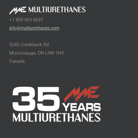
+1 800 663 6633
info@multiurethanes.com
5245 Creekbank Rd.
Mississauga, ON L4W 1N3
Canada