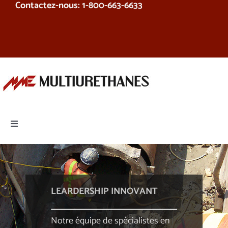
Contactez-nous: 1-800-663-6633
Skip
to
content
Toggle
Navigation
Produits
Équipement
LEARDERSHIP INNOVANT
Services
Notre équipe de spécialistes en