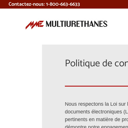
Contactez-nous: 1-800-663-6633
Skip
to
content
Politique de con
Nous respectons la Loi sur 
documents électroniques (L
pertinents en matière de pro
démontre notre engagement f