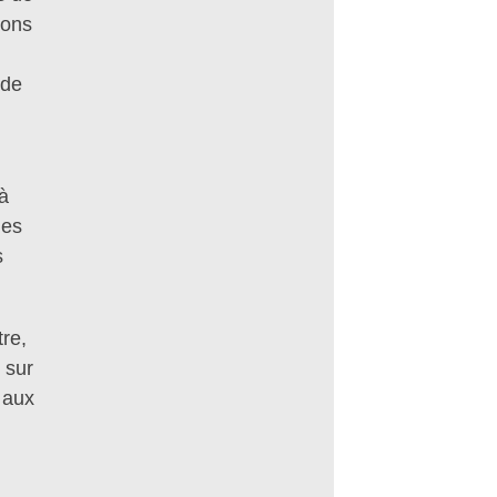
ions
 de
à
les
s
tre,
 sur
 aux