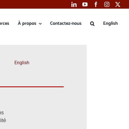
urces
À propos
Contactez-nous
English
English
ns
ité