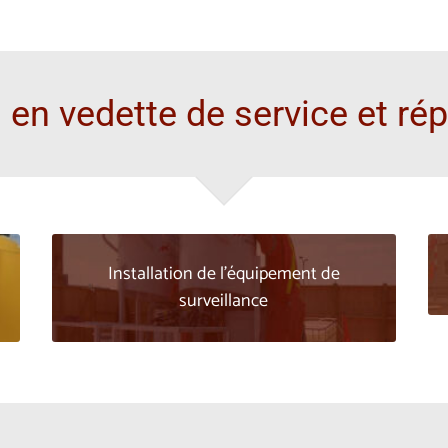
 en vedette de service et ré
Installation de l'équipement de
Installation et programmation de systèmes
surveillance
de surveillance de débitmètre et de
densimètre électromagnétiques pour
diverses opérations d’injection de coulis
chimique et cimentaire.
PROJET EN VEDETTE