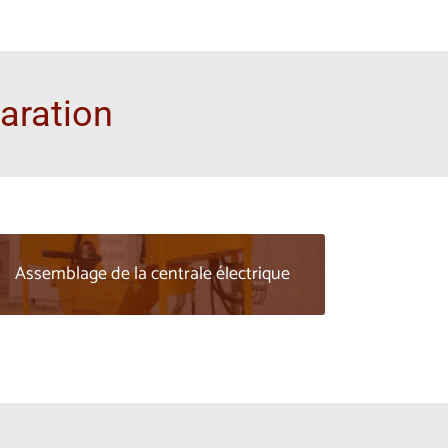
paration
Assemblage de la centrale électrique
Conception et assemblage de systèmes
d’alimentation électrique à haute tension
pour faire fonctionner une usine de coulis
de ciment à grande échelle sur des sites de
travail éloignés.
PROJET EN VEDETTE