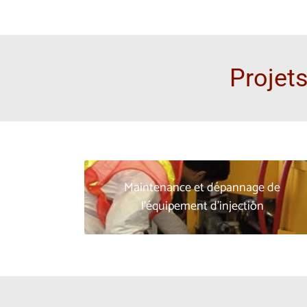
Projets
Maintenance et dépannage de
Maintenance et service de pompes à coulis
l'équipement d’injection
électriques, de pompes à vis excentrée et
de pompes à coulis à piston pour une
variété d’opérations de coulis, fournissant
un dépannage sur site et un support
technique.