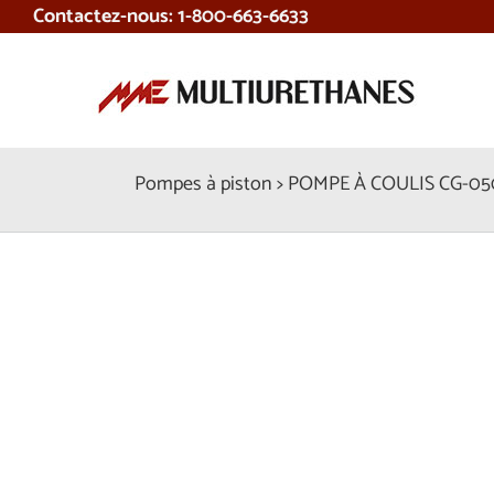
Contactez-nous: 1-800-663-6633
Skip
to
content
Pompes à piston > POMPE À COULIS CG-0