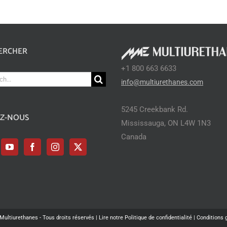
ERCHER
+1 800 663 6633
ch
info@multiurethanes.com
5245 Creekbank Rd.
EZ-NOUS
Mississauga, ON L4W 1N3
Canada
Multiurethanes - Tous droits réservés |
Lire notre Politique de confidentialité |
Conditions 