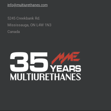
info@multiurethanes.com
5245 Creekbank Rd.
Mississauga, ON L4W 1N3
Canada