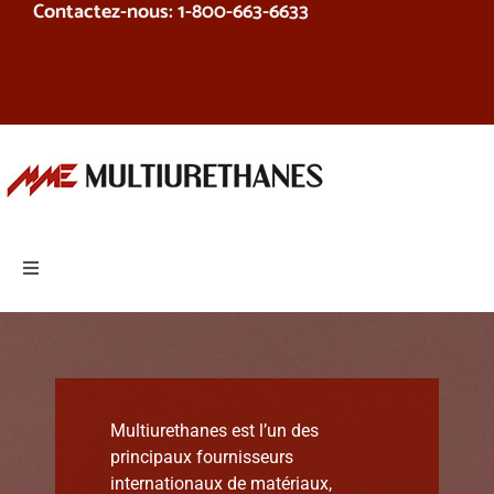
Contactez-nous: 1-800-663-6633
Skip
to
content
Toggle
Navigation
Produits
Équipement
Multiurethanes est l’un des
principaux fournisseurs
Services
internationaux de matériaux,