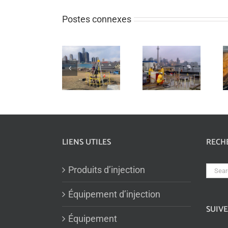
Postes connexes
Programme de
Contrôle de
stabilisation
Projet de
l’eau artésienne
des sols à l’aide
réparation de
dans un puits de
de silicate de
ponceau
prélèvement
sodium
LIENS UTILES
RECH
Sear
Produits d’injection
for:
Équipement d’injection
SUIV
Équipement