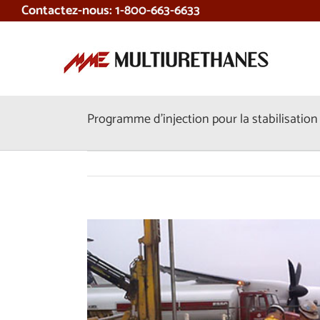
Contactez-nous: 1-800-663-6633
Skip
to
content
Programme d’injection pour la stabilisation
View
Larger
Image