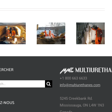
Remplissage de
Remplissage de
vides dans une
vides dans des
station
murs en béton
d’épuration
ERCHER
+1 800 663 6633
ch
info@multiurethanes.com
5245 Creekbank Rd.
EZ-NOUS
Mississauga, ON L4W 1N3