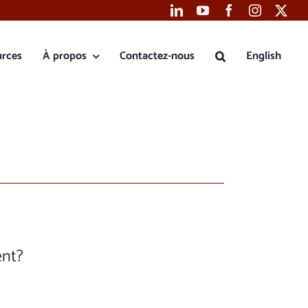
urces
À propos
Contactez-nous
English
ent?