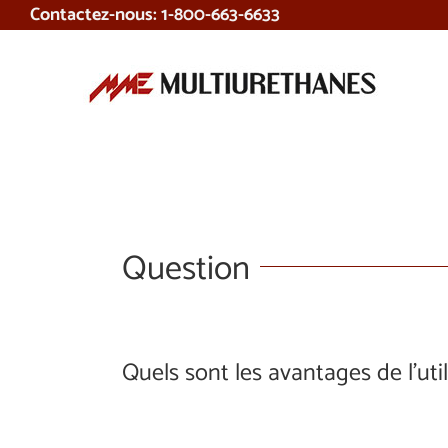
Contactez-nous: 1-800-663-6633
Skip
to
content
Question
Quels sont les avantages de l’uti