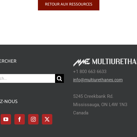
RETOUR AUX RESSOURCES
ERCHER
+1 800 663 6633
ch
info@multiurethanes.com
5245 Creekbank Rd.
EZ-NOUS
Mississauga, ON L4W 1N3
Canada