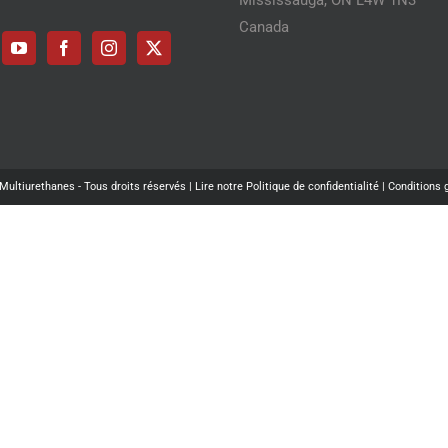
Mississauga, ON L4W 1N3
Canada
Multiurethanes - Tous droits réservés |
Lire notre Politique de confidentialité |
Conditions 