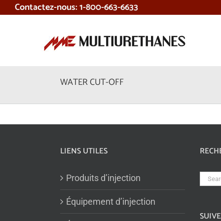
Contactez-nous: 1-800-663-6633
Skip
to
content
WATER CUT-OFF
LIENS UTILES
RECH
Sear
Produits d’injection
for:
Équipement d’injection
SUIV