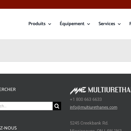
Produits
Équipement
Services
ERCHER
+1 800 663 6633
ch
info@multiurethanes.com
5245 Creekbank Rd.
EZ-NOUS